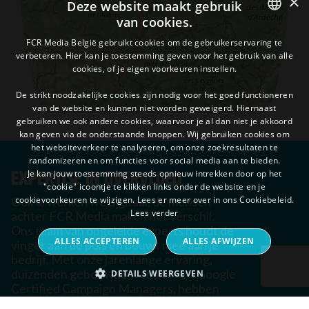
×
Deze website maakt gebruik
van cookies.
DUTCH
FCR Media België gebruikt cookies om de gebruikerservaring te
verbeteren. Hier kan je toestemming geven voor het gebruik van alle
FRENCH
cookies, of je eigen voorkeuren instellen.
De strikt noodzakelijke cookies zijn nodig voor het goed functioneren
van de website en kunnen niet worden geweigerd. Hiernaast
gebruiken we ook andere cookies, waarvoor je al dan niet je akkoord
kan geven via de onderstaande knoppen. Wij gebruiken cookies om
het websiteverkeer te analyseren, om onze zoekresultaten te
randomizeren en om functies voor social media aan te bieden.
Je kan jouw toestemming steeds opnieuw intrekken door op het
EXPERTISE IN OVERVLOED
"cookie" icoontje te klikken links onder de website en je
cookievoorkeuren te wijzigen. Lees er meer over in ons Cookiebeleid.
Ook al werken we digitaal, de mensen
Lees verder
achter FCR Media maken het verschil.
Ons team van opgeleide experts houdt de
ALLES ACCEPTEREN
ALLES AFWIJZEN
vinger aan de pols en bouwt mee aan je
bedrijf. Met onze jarenlange ervaring,
duizenden gebouwde websites en Google
DETAILS WEERGEVEN
Certified Campaign Managers, hebben
we al het talent in huis om je te omringen
STRIKT NOODZAKELIJK
PRESTATIE