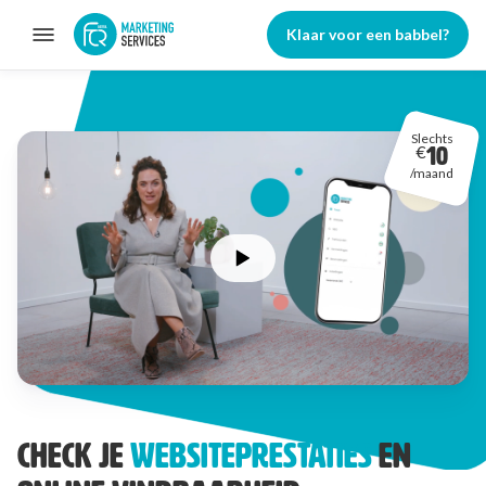
Klaar voor een babbel?
Slechts
€
10
/maand
Check je
websiteprestaties
en