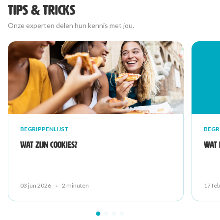
TIPS & TRICKS
Onze experten delen hun kennis met jou.
BEGRIPPENLIJST
BEGR
Wat zijn cookies?
Wat 
03 jun 2026
·
2 minuten
17 fe