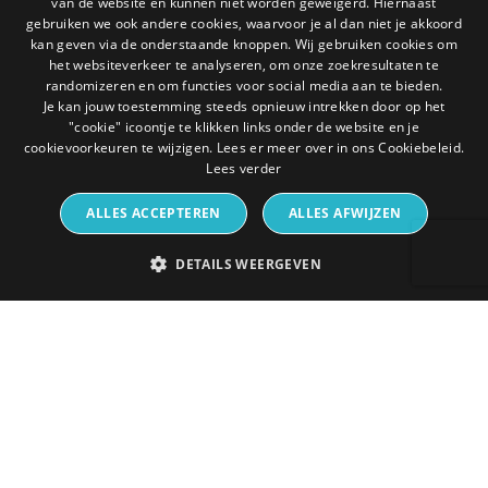
van de website en kunnen niet worden geweigerd. Hiernaast
gebruiken we ook andere cookies, waarvoor je al dan niet je akkoord
kan geven via de onderstaande knoppen. Wij gebruiken cookies om
het websiteverkeer te analyseren, om onze zoekresultaten te
randomizeren en om functies voor social media aan te bieden.
Je kan jouw toestemming steeds opnieuw intrekken door op het
"cookie" icoontje te klikken links onder de website en je
cookievoorkeuren te wijzigen. Lees er meer over in ons Cookiebeleid.
Lees verder
ALLES ACCEPTEREN
ALLES AFWIJZEN
DETAILS WEERGEVEN
STRIKT NOODZAKELIJK
PRESTATIE
TARGETING
FUNCTIONEEL
NIET-GECLASSIFICEERD