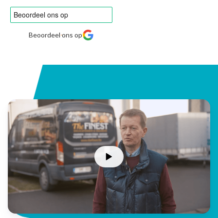
Beoordeel ons op
/
/
Wat we doen
Solide basis
Wij bouwen een websh…