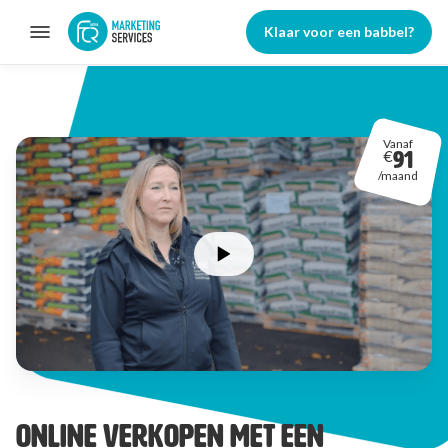
Klaar voor een babbel?
/
/
Wat we doen
Solide basis
Wij bouwen een websh…
Vanaf
€
91
/maand
Online verkopen met een