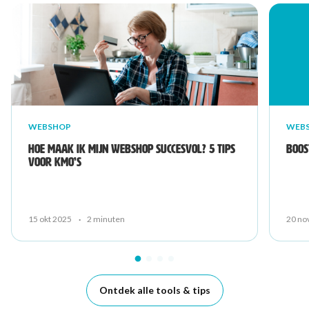
WEBSHOP
WEB
Hoe maak ik mijn webshop succesvol? 5 tips
Boos
voor kmo’s
15 okt 2025
·
2 minuten
20 no
Ontdek alle tools & tips