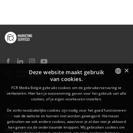
×
Deze website maakt gebruik
Uitbreidingstraat 82
2600 Antwerpen
van cookies.
DUTCH
FCR Media België gebruikt cookies om de gebruikerservaring te
Onze oplossingen
verbeteren. Hier kan je toestemming geven voor het gebruik van alle
FRENCH
cookies, of je eigen voorkeuren instellen.
De strikt noodzakelijke cookies zijn nodig voor het goed functioneren
Tools & tips
van de website en kunnen niet worden geweigerd. Hiernaast
gebruiken we ook andere cookies, waarvoor je al dan niet je akkoord
kan geven via de onderstaande knoppen. Wij gebruiken cookies om
Over FCR Media
het websiteverkeer te analyseren, om onze zoekresultaten te