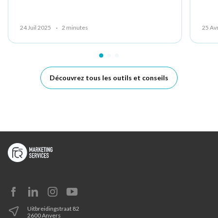
24 Juil 2025
·
2 minutes
25 Av
Découvrez tous les outils et conseils
Uitbreidingstraat 82
2600 Anvers