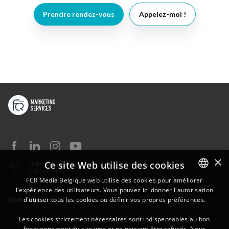
Prendre rendez-vous
Appelez-moi !
×
Ce site Web utilise des cookies
Uitbreidingstraat 82
2600 Anvers
FCR Media Belgique web utilise des cookies pour améliorer
l'expérience des utilisateurs. Vous pouvez ici donner l'autorisation
DUTCH
Que faisons-nous
d'utiliser tous les cookies ou définir vos propres préférences.
FRENCH
Les cookies strictement nécessaires sont indispensables au bon
fonctionnement du site web et ne peuvent être refusés. Nous