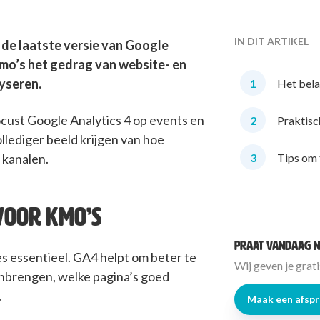
IN DIT ARTIKEL
 de laatste versie van Google
kmo’s het gedrag van website- en
yseren.
1
Het bela
focust Google Analytics 4 op events en
2
Praktisc
llediger beeld krijgen van hoe
3
Tips om 
 kanalen.
VOOR KMO’S
Praat vandaag n
ies essentieel. GA4 helpt om beter te
Wij geven je grat
nbrengen, welke pagina’s goed
.
Maak een afsp