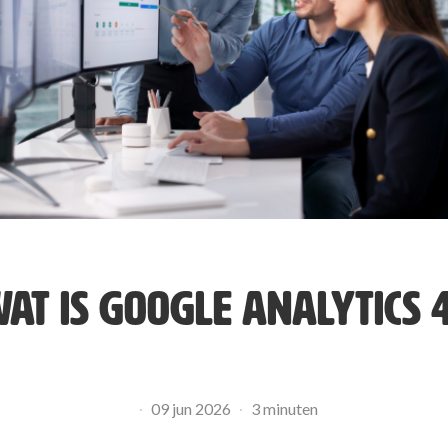
AT IS GOOGLE ANALYTICS 
09 jun 2026
3 minuten
·
·