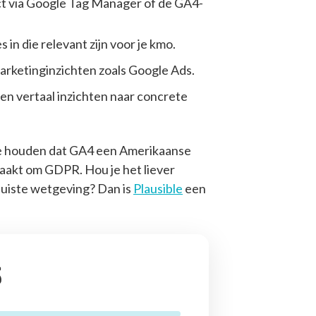
ect via Google Tag Manager of de GA4-
 in die relevant zijn voor je kmo.
ketinginzichten zoals Google Ads.
en vertaal inzichten naar concrete
ee houden dat GA4 een Amerikaanse
 maakt om GDPR. Hou je het liever
 juiste wetgeving? Dan is
Plausible
een
s