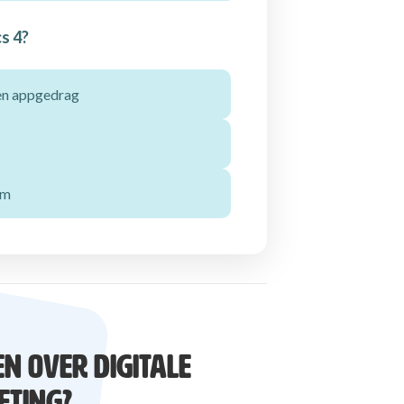
s 4?
 en appgedrag
em
EN OVER DIGITALE
TING?