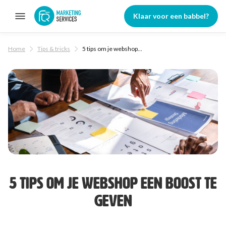
2
Maak het je klanten gemakkelijk met een contactformulier
Klaar voor een babbel?
/
/
Home
Tips & tricks
5 tips om je webshop...
5 TIPS OM JE WEBSHOP EEN BOOST TE
GEVEN