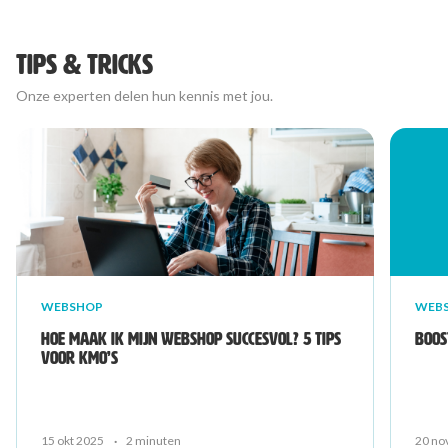
TIPS & TRICKS
Onze experten delen hun kennis met jou.
WEBSHOP
WEB
Hoe maak ik mijn webshop succesvol? 5 tips
Boos
voor kmo’s
15 okt 2025
·
2 minuten
20 no