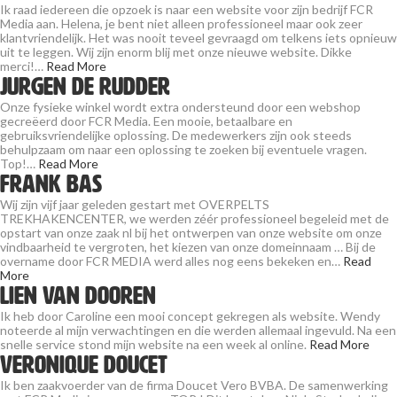
Ik raad iedereen die opzoek is naar een website voor zijn bedrijf FCR
Media aan. Helena, je bent niet alleen professioneel maar ook zeer
klantvriendelijk. Het was nooit teveel gevraagd om telkens iets opnieuw
uit te leggen. Wij zijn enorm blij met onze nieuwe website. Dikke
merci!…
Read More
Jurgen De Rudder
Onze fysieke winkel wordt extra ondersteund door een webshop
gecreëerd door FCR Media. Een mooie, betaalbare en
gebruiksvriendelijke oplossing. De medewerkers zijn ook steeds
behulpzaam om naar een oplossing te zoeken bij eventuele vragen.
Top!…
Read More
Frank Bas
Wij zijn vijf jaar geleden gestart met OVERPELTS
TREKHAKENCENTER, we werden zéér professioneel begeleid met de
opstart van onze zaak nl bij het ontwerpen van onze website om onze
vindbaarheid te vergroten, het kiezen van onze domeinnaam … Bij de
overname door FCR MEDIA werd alles nog eens bekeken en…
Read
More
Lien Van Dooren
Ik heb door Caroline een mooi concept gekregen als website. Wendy
noteerde al mijn verwachtingen en die werden allemaal ingevuld. Na een
snelle service stond mijn website na een week al online.
Read More
Veronique Doucet
Ik ben zaakvoerder van de firma Doucet Vero BVBA. De samenwerking