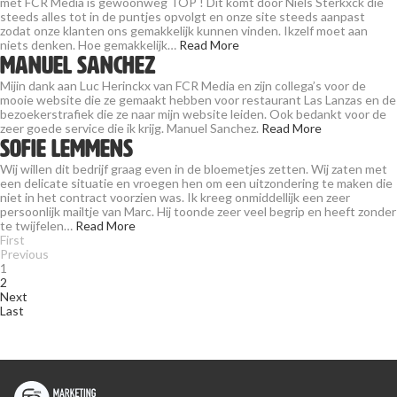
met FCR Media is gewoonweg TOP ! Dit komt door Niels Sterkxck die
steeds alles tot in de puntjes opvolgt en onze site steeds aanpast
zodat onze klanten ons gemakkelijk kunnen vinden. Ikzelf moet aan
niets denken. Hoe gemakkelijk…
Read More
Manuel Sanchez
Mijin dank aan Luc Herinckx van FCR Media en zijn collega’s voor de
mooie website die ze gemaakt hebben voor restaurant Las Lanzas en de
bezoekerstrafiek die ze naar mijn website leiden. Ook bedankt voor de
zeer goede service die ik krijg. Manuel Sanchez.
Read More
Sofie Lemmens
Wij willen dit bedrijf graag even in de bloemetjes zetten. Wij zaten met
een delicate situatie en vroegen hen om een uitzondering te maken die
niet in het contract voorzien was. Ik kreeg onmiddellijk een zeer
persoonlijk mailtje van Marc. Hij toonde zeer veel begrip en heeft zonder
te twijfelen…
Read More
First
Previous
1
2
Next
Last