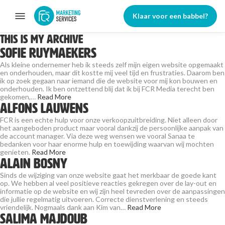
Klaar voor een babbel?
This is my archive
Sofie Ruymaekers
Als kleine ondernemer heb ik steeds zelf mijn eigen website opgemaakt
en onderhouden, maar dit kostte mij veel tijd en frustraties. Daarom ben
ik op zoek gegaan naar iemand die de website voor mij kon bouwen en
onderhouden. Ik ben ontzettend blij dat ik bij FCR Media terecht ben
gekomen,…
Read More
Alfons Lauwens
FCR is een echte hulp voor onze verkoopzuitbreiding. Niet alleen door
het aangeboden product maar vooral dankzij de persoonlijke aanpak van
de account manager. Via deze weg wensen we vooral Sanaa te
bedanken voor haar enorme hulp en toewijding waarvan wij mochten
genieten.
Read More
Alain Bosny
Sinds de wijziging van onze website gaat het merkbaar de goede kant
op. We hebben al veel positieve reacties gekregen over de lay-out en
informatie op de website en wij zijn heel tevreden over de aanpassingen
die jullie regelmatig uitvoeren. Correcte dienstverlening en steeds
vriendelijk. Nogmaals dank aan Kim van…
Read More
Salima Majdoub