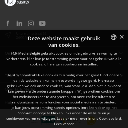
Uitbreidingstraat 82
×
Deze website maakt gebruik
2600 Antwerpen
van cookies.
DUTCH
Onze oplossingen
FCR Media België gebruikt cookies om de gebruikerservaring te
verbeteren. Hier kan je toestemming geven voor het gebruik van alle
FRENCH
cookies, of je eigen voorkeuren instellen.
De strikt noodzakelijke cookies zijn nodig voor het goed functioneren
Tools & tips
van de website en kunnen niet worden geweigerd. Hiernaast
gebruiken we ook andere cookies, waarvoor je al dan niet je akkoord
Over FCR Media
kan geven via de onderstaande knoppen. Wij gebruiken cookies om
het websiteverkeer te analyseren, om onze zoekresultaten te
randomizeren en om functies voor social media aan te bieden.
Hulp en contact
Je kan jouw toestemming steeds opnieuw intrekken door op het
"cookie" icoontje te klikken links onder de website en je
cookievoorkeuren te wijzigen. Lees er meer over in ons Cookiebeleid.
Lees verder