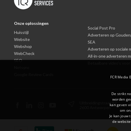
Onze oplossingen
Social Post Pro
Huisstijl
Adverteren op Gouden
Website
SEA
Webshop
Adverteren op sociale 
WebCheck
All-in-one adverteren
SEO
Betaalbare video's voor
Netsync
Google Review Cards
FCR Media B
De strikt n
worden gew
Uitbreidingstraat 82
kan geven v
2600 Antwerpen
om onz
Je kan jouw 
de website