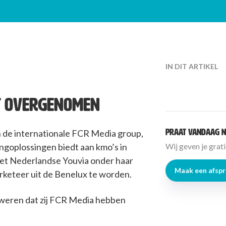
IN DIT ARTIKEL
IET OVERGENOMEN
Praat vandaag n
 de internationale FCR Media group,
tingoplossingen biedt aan kmo’s in
Wij geven je grat
et Nederlandse Youvia onder haar
Maak een afsp
arketeer uit de Benelux te worden.
weren dat zij FCR Media hebben