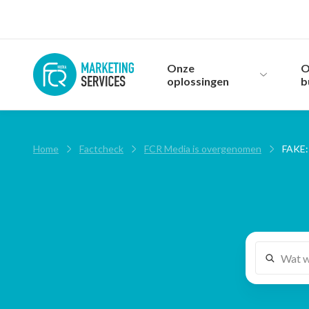
Onze
O
oplossingen
b
Home
›
Factcheck
›
FCR Media is overgenomen
›
FAKE: