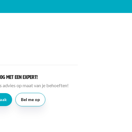
og met een expert!
is advies op maat van je behoeften!
raak
Bel me op