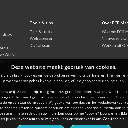
Tools & tips
Over FCR Me
Tips & tricks
Waarom FCR M
gids.be
Websitescan
Nieuws en aw
Digital scan
Werken bij FC
media
 met OMNI
 kmo's
Deze website maakt gebruik van cookies.
elgië gebruikt cookies om de gebruikerservaring te verbeteren. Hier kan je
geven voor het gebruik van alle cookies, of je eigen voorkeuren instellen.
oodzakelijke cookies zijn nodig voor het goed functioneren van de website en
eigerd. Hiernaast gebruiken we ook andere cookies, waarvoor je al dan niet
ia de onderstaande knoppen. Wij gebruiken cookies om het websiteverkeer te
e zoekresultaten te randomizeren en om functies voor social media aan te 
toestemming steeds opnieuw intrekken door op het "cookie" icoontje te klikke
 en je cookievoorkeuren te wijzigen. Lees er meer over in ons Cookiebeleid.