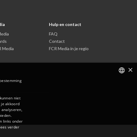
dia
Hulp en contact
edia
FAQ
ards
Contact
R Media
FCR Media in je regio
×
 toestemming
DUTCH
FRENCH
 kunnen niet
 je akkoord
 analyseren,
bieden.
n links onder
Lees verder