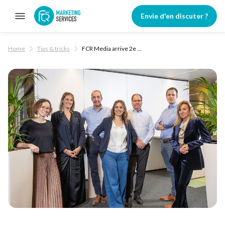
Envie d'en discuter ?
/
/
Home
Tips & tricks
FCR Media arrive 2e ...