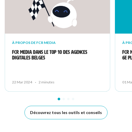
À PROPOS DE FCR MEDIA
À PR
FCR Media dans le top 10 des agences
FCR 
digitales belges
6e p
22 Mar 2024
·
2 minutes
01 Ma
Découvrez tous les outils et conseils