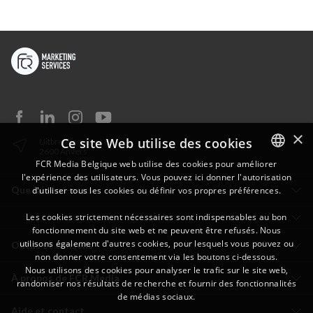
×
Ce site Web utilise des cookies
Uitbreidingstraat 82
2600 Anvers
FCR Media Belgique web utilise des cookies pour améliorer
l'expérience des utilisateurs. Vous pouvez ici donner l'autorisation
DUTCH
Que faisons-nous
d'utiliser tous les cookies ou définir vos propres préférences.
FRENCH
Les cookies strictement nécessaires sont indispensables au bon
fonctionnement du site web et ne peuvent être refusés. Nous
utilisons également d'autres cookies, pour lesquels vous pouvez ou
Outils et conseils
non donner votre consentement via les boutons ci-dessous.
Nous utilisons des cookies pour analyser le trafic sur le site web,
À propos de FCR Media
randomiser nos résultats de recherche et fournir des fonctionnalités
de médias sociaux.
Aide et contact