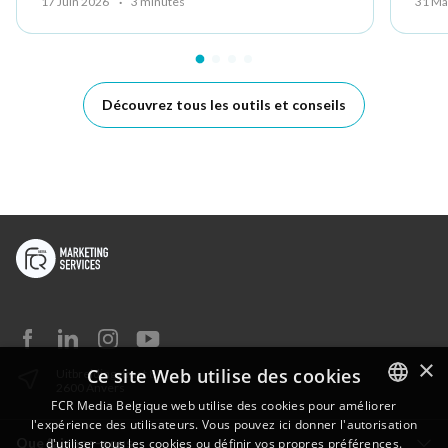
17 Juin 2026
·
3 minutes
31 Ma
Découvrez tous les outils et conseils
×
Ce site Web utilise des cookies
Uitbreidingstraat 82
2600 Anvers
FCR Media Belgique web utilise des cookies pour améliorer
l'expérience des utilisateurs. Vous pouvez ici donner l'autorisation
DUTCH
Que faisons-nous
d'utiliser tous les cookies ou définir vos propres préférences.