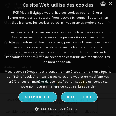
×
Ce site Web utilise des cookies
Uitbreidingstraat 82
2600 Anvers
FCR Media Belgique web utilise des cookies pour améliorer
l'expérience des utilisateurs. Vous pouvez ici donner l'autorisation
DUTCH
Que faisons-nous
d'utiliser tous les cookies ou définir vos propres préférences.
FRENCH
Les cookies strictement nécessaires sont indispensables au bon
fonctionnement du site web et ne peuvent être refusés. Nous
utilisons également d'autres cookies, pour lesquels vous pouvez ou
Outils et conseils
non donner votre consentement via les boutons ci-dessous.
Nous utilisons des cookies pour analyser le trafic sur le site web,
À propos de FCR Media
randomiser nos résultats de recherche et fournir des fonctionnalités
de médias sociaux.
Aide et contact
Vous pouvez révoquer votre consentement à tout moment en cliquant
sur l'icône "cookie" en bas à gauche du site web et en modifiant vos
préférences en matière de cookies. Pour en savoir plus, consultez
notre politique en matière de cookies.
Lees verder
ACCEPTER TOUT
REFUSER TOUT
2026 © FCR Media Belgium NV - BTW BE 0807.677.428 - RPR Antwerpen -
IBAN BE35 7330 5392 3037
AFFICHER LES DÉTAILS
Conditions générales
Politique de confidentialité
Politique de cookies
Lanceurs d’alerte