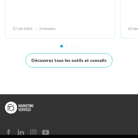
27 Jan 2026
·
2 minutes
20 Ja
Découvrez tous les outils et conseils