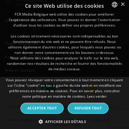
Uitbreidingstraat 82
×
Ce site Web utilise des cookies
2600 Anvers
FCR Media Belgique web utilise des cookies pour améliorer
l'expérience des utilisateurs. Vous pouvez ici donner l'autorisation
DUTCH
Que faisons-nous
d'utiliser tous les cookies ou définir vos propres préférences.
FRENCH
Les cookies strictement nécessaires sont indispensables au bon
fonctionnement du site web et ne peuvent être refusés. Nous
Outils et conseils
utilisons également d'autres cookies, pour lesquels vous pouvez ou
non donner votre consentement via les boutons ci-dessous.
À propos de FCR Media
Nous utilisons des cookies pour analyser le trafic sur le site web,
randomiser nos résultats de recherche et fournir des fonctionnalités
de médias sociaux.
Aide et contact
Vous pouvez révoquer votre consentement à tout moment en cliquant
sur l'icône "cookie" en bas à gauche du site web et en modifiant vos
préférences en matière de cookies. Pour en savoir plus, consultez
notre politique en matière de cookies.
Lees verder
2026 © FCR Media Belgium NV - BTW BE 0807.677.428 - RPR Antwerpen -
ACCEPTER TOUT
REFUSER TOUT
IBAN BE35 7330 5392 3037
Conditions générales
Politique de confidentialité
Politique de cookies
AFFICHER LES DÉTAILS
Lanceurs d’alerte