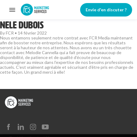
Envie d'en discuter ?
Nele Dubois
By
FCR
•
14 février 2022
Nous entamons seulement notre contrat avec FCR Media maintenant
afin de booster notre entreprise. Nous espérons que les résultats
seront à la hauteur de nos attentes. Nous avons eu un très chouette
contact avec Melodie Cannella qui a fait preuve de beaucoup de
disponibilité, de patience et de qualité d’écoute pour nous
accompagner au mieux dans l’expertise de nos besoins professionnels
actuels. C’est vraiment agréable et sécurisant d’être pris en charge de
cette façon. Un grand merci à elle!